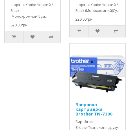
сторінокКолір: Чорний /
сторінокКолір: Чорний /
Black
Black (Монохромний)Су..
(Монохромний)Сум..
220.00грн.
620.00грн.
Заправка
картриджа
Brother TN-7300
Виробник:
BrotherТехнологія друку: