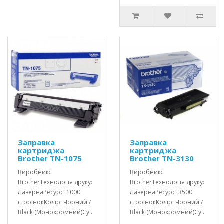
Заправка
Заправка
картриджа
картриджа
Brother TN-1075
Brother TN-3130
Виробник:
Виробник:
BrotherТехнологія друку:
BrotherТехнологія друку:
ЛазернаРесурс: 1000
ЛазернаРесурс: 3500
сторінокКолір: Чорний /
сторінокКолір: Чорний /
Black (Монохромний)Су..
Black (Монохромний)Су..