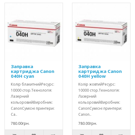
Заправка
Заправка
картриджа Canon
картриджа Canon
040H cyan
040H yellow
Колір блакитнийРесурс:
Колір жовтийРесурс:
10000 стор.Технологія:
10000 стор.Технологія:
Лазерний
Лазерний
кольоровийВиробник:
кольоровийВиробник:
CanonСумісні принтери:
CanonСумісні принтери:
Ca..
Canon..
780.00грн.
780.00грн.