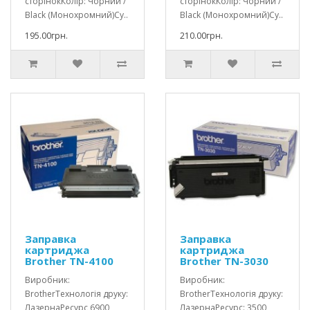
сторінокКолір: Чорний /
сторінокКолір: Чорний /
Black (Монохромний)Су..
Black (Монохромний)Су..
195.00грн.
210.00грн.
Заправка
Заправка
картриджа
картриджа
Brother TN-4100
Brother TN-3030
Виробник:
Виробник:
BrotherТехнологія друку:
BrotherТехнологія друку:
ЛазернаРесурс 6900
ЛазернаРесурс: 3500