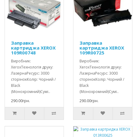
Заправка
Заправка
картриджа XEROX
картриджа XEROX
109R00748
109R00725
Виробник:
Виробник:
XeroxТехнологія друку:
XeroxТехнологія друку:
ЛазернаРесурс: 3000
ЛазернаРесурс: 3000
сторінокКолір: Чорний /
сторінокКолір: Чорний /
Black
Black
(Монохромний)Сумі..
(Монохромний)Сумі..
290.00грн.
290.00грн.