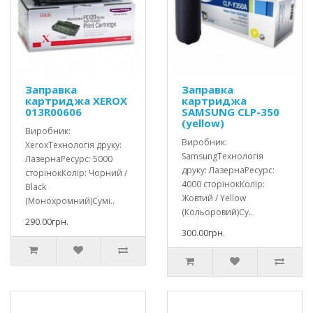
Заправка
Заправка
картриджа XEROX
картриджа
013R00606
SAMSUNG CLP-350
(yellow)
Виробник:
Виробник:
XeroxТехнологія друку:
SamsungТехнологія
ЛазернаРесурс: 5000
друку: ЛазернаРесурс:
сторінокКолір: Чорний /
4000 сторінокКолір:
Black
Жовтий / Yellow
(Монохромний)Сумі..
(Кольоровий)Су..
290.00грн.
300.00грн.