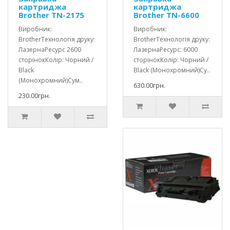
картриджа
картриджа
Brother TN-2175
Brother TN-6600
Виробник:
Виробник:
BrotherТехнологія друку:
BrotherТехнологія друку:
ЛазернаРесурс 2600
ЛазернаРесурс: 6000
сторінокКолір: Чорний /
сторінокКолір: Чорний /
Black
Black (Монохромний)Су..
(Монохромний)Сум..
630.00грн.
230.00грн.