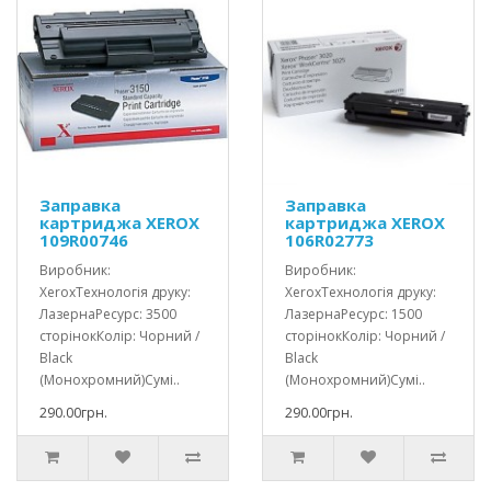
Заправка
Заправка
картриджа XEROX
картриджа XEROX
109R00746
106R02773
Виробник:
Виробник:
XeroxТехнологія друку:
XeroxТехнологія друку:
ЛазернаРесурс: 3500
ЛазернаРесурс: 1500
сторінокКолір: Чорний /
сторінокКолір: Чорний /
Black
Black
(Монохромний)Сумі..
(Монохромний)Сумі..
290.00грн.
290.00грн.