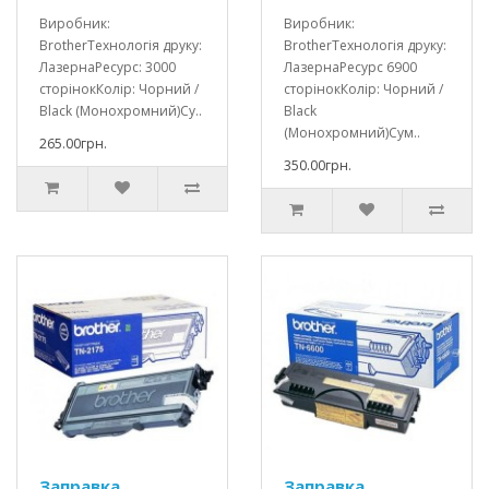
Виробник:
Виробник:
BrotherТехнологія друку:
BrotherТехнологія друку:
ЛазернаРесурс: 3000
ЛазернаРесурс 6900
сторінокКолір: Чорний /
сторінокКолір: Чорний /
Black (Монохромний)Су..
Black
(Монохромний)Сум..
265.00грн.
350.00грн.
Заправка
Заправка