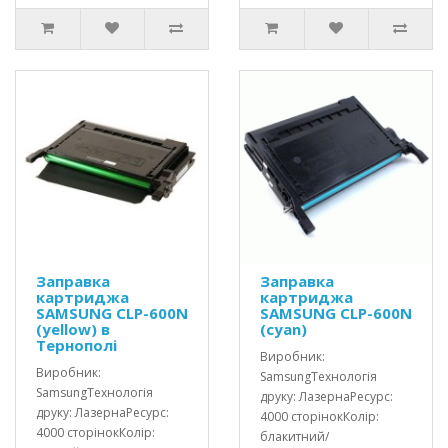
Заправка
Заправка
картриджа
картриджа
SAMSUNG CLP-600N
SAMSUNG CLP-600N
(yellow) в
(cyan)
Тернополі
Виробник:
Виробник:
SamsungТехнологія
SamsungТехнологія
друку: ЛазернаРесурс:
друку: ЛазернаРесурс:
4000 сторінокКолір:
4000 сторінокКолір:
блакитний/