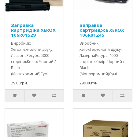
Заправка
Заправка
картриджа XEROX
картриджа XEROX
106R01529
106R01245
Виробник:
Виробник:
XeroxТехнологія друку:
XeroxТехнологія друку:
ЛазернаРесурс: 5000
ЛазернаРесурс: 4000
сторінокКолір: Чорний /
сторінокКолір: Чорний /
Black
Black
(Монохромний)Сумі..
(Монохромний)Сумі..
29.00грн.
290.00грн.