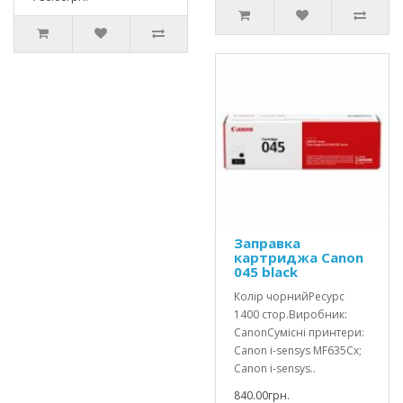
Заправка
картриджа Canon
045 black
Колір чорнийРесурс
1400 стор.Виробник:
CanonСумісні принтери:
Canon i-sensys MF635Cx;
Canon i-sensys..
840.00грн.