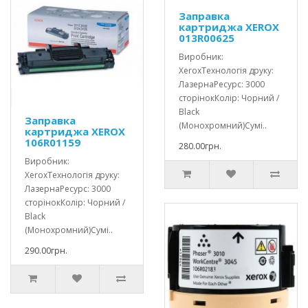
Заправка
картриджа XEROX
013R00625
Виробник:
XeroxТехнологія друку:
ЛазернаРесурс: 3000
сторінокКолір: Чорний /
Black
Заправка
(Монохромний)Сумі..
картриджа XEROX
106R01159
280.00грн.
Виробник:
XeroxТехнологія друку:
ЛазернаРесурс: 3000
сторінокКолір: Чорний /
Black
(Монохромний)Сумі..
290.00грн.