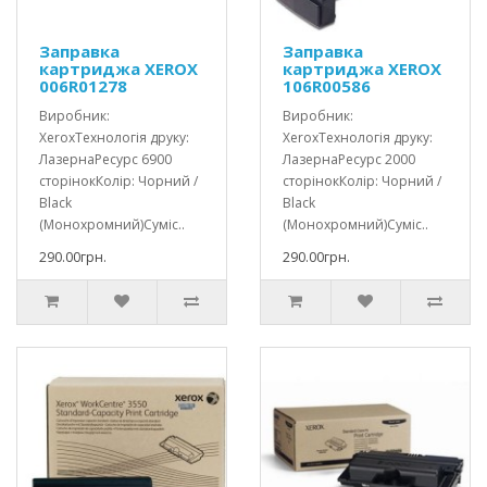
Заправка
Заправка
картриджа XEROX
картриджа XEROX
006R01278
106R00586
Виробник:
Виробник:
XeroxТехнологія друку:
XeroxТехнологія друку:
ЛазернаРесурс 6900
ЛазернаРесурс 2000
сторінокКолір: Чорний /
сторінокКолір: Чорний /
Black
Black
(Монохромний)Суміс..
(Монохромний)Суміс..
290.00грн.
290.00грн.