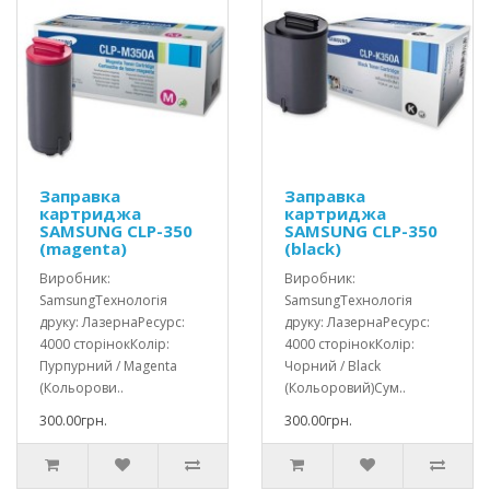
Заправка
Заправка
картриджа
картриджа
SAMSUNG CLP-350
SAMSUNG CLP-350
(magenta)
(black)
Виробник:
Виробник:
SamsungТехнологія
SamsungТехнологія
друку: ЛазернаРесурс:
друку: ЛазернаРесурс:
4000 сторінокКолір:
4000 сторінокКолір:
Пурпурний / Magenta
Чорний / Black
(Кольорови..
(Кольоровий)Сум..
300.00грн.
300.00грн.