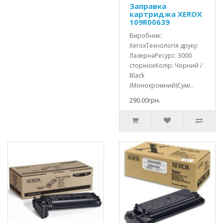
Заправка
картриджа XEROX
109R00639
Виробник:
XeroxТехнологія друку:
ЛазернаРесурс: 3000
сторінокКолір: Чорний /
Black
(Монохромний)Сумі..
290.00грн.