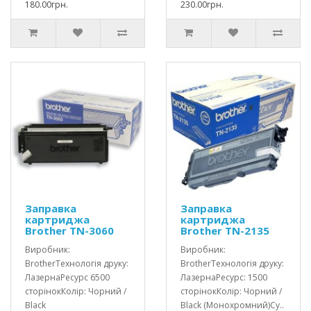
180.00грн.
230.00грн.
Заправка
Заправка
картриджа
картриджа
Brother TN-3060
Brother TN-2135
Виробник:
Виробник:
BrotherТехнологія друку:
BrotherТехнологія друку:
ЛазернаРесурс 6500
ЛазернаРесурс: 1500
сторінокКолір: Чорний /
сторінокКолір: Чорний /
Black
Black (Монохромний)Су..