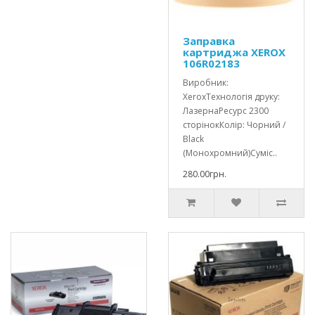
Заправка
картриджа XEROX
106R02183
Виробник:
XeroxТехнологія друку:
ЛазернаРесурс 2300
сторінокКолір: Чорний /
Black
(Монохромний)Суміс..
280.00грн.