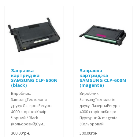
Заправка
Заправка
картриджа
картриджа
SAMSUNG CLP-600N
SAMSUNG CLP-600N
(black)
(magenta)
Виробник:
Виробник:
SamsungТехнологія
SamsungТехнологія
друку: ЛазернаРесурс:
друку: ЛазернаРесурс:
4000 сторінокКолір:
4000 сторінокКолір:
Чорний / Black
Пурпурний/ magenta
(Кольоровий)Сум..
(Кольоровий..
300.00грн.
300.00грн.