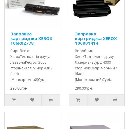
Заправка
Заправка
картриджа XEROX
картриджа XEROX
106R02778
106R01414
Виробник:
Виробник:
XeroxТехнологія друку:
XeroxТехнологія друку:
ЛазернаРесурс: 3000
ЛазернаРесурс: 4000
сторінокКолір: Чорний /
сторінокКолір: Чорний /
Black
Black
(Монохромний)Сумі..
(Монохромний)Сумі..
290.00грн.
290.00грн.