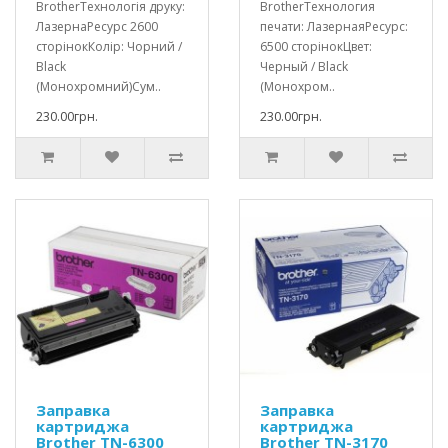
BrotherТехнологія друку:
BrotherТехнология
ЛазернаРесурс 2600
печати: ЛазернаяРесурс:
сторінокКолір: Чорний /
6500 сторінокЦвет:
Black
Черный / Black
(Монохромний)Сум..
(Монохром..
230.00грн.
230.00грн.
Заправка
Заправка
картриджа
картриджа
Brother TN-6300
Brother TN-3170