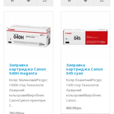
Заправка
Заправка
картриджа Canon
картриджа Canon
040H magenta
045 cyan
Колір: МалиновийРесурс:
Колір блакитнийРесурс
10000 стор.Технологія:
1300 стор.Технологія:
Лазерний
Лазерний
кольоровийВиробник:
кольоровийВиробник:
CanonСумісні принтери:
Canon..
C..
860.00грн.
780.00грн.