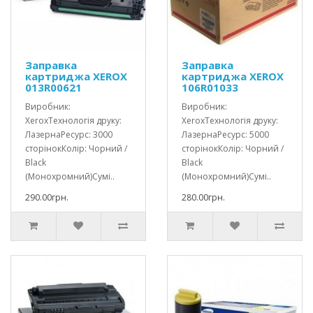
Заправка
Заправка
картриджа XEROX
картриджа XEROX
013R00621
106R01033
Виробник:
Виробник:
XeroxТехнологія друку:
XeroxТехнологія друку:
ЛазернаРесурс: 3000
ЛазернаРесурс: 5000
сторінокКолір: Чорний /
сторінокКолір: Чорний /
Black
Black
(Монохромний)Сумі..
(Монохромний)Сумі..
290.00грн.
280.00грн.