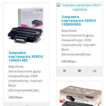
Заправка
картриджа XEROX
108R00909
Виробник:
XeroxТехнологія друку:
ЛазернаРесурс: 2500
сторінокКолір: Чорний /
Black
Заправка
(Монохромний)Сумі..
картриджа XEROX
106R01485
290.00грн.
Виробник:
XeroxТехнологія друку:
ЛазернаРесурс 2000
сторінокКолір: Чорний /
Black
(Монохромний)Суміс..
290.00грн.