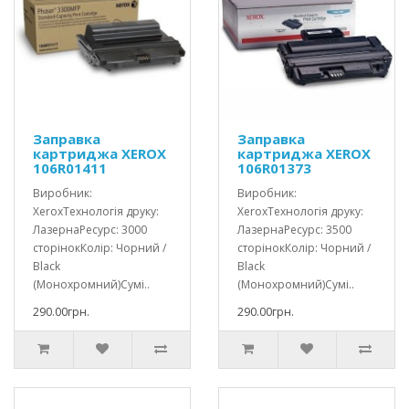
Заправка
Заправка
картриджа XEROX
картриджа XEROX
106R01411
106R01373
Виробник:
Виробник:
XeroxТехнологія друку:
XeroxТехнологія друку:
ЛазернаРесурс: 3000
ЛазернаРесурс: 3500
сторінокКолір: Чорний /
сторінокКолір: Чорний /
Black
Black
(Монохромний)Сумі..
(Монохромний)Сумі..
290.00грн.
290.00грн.