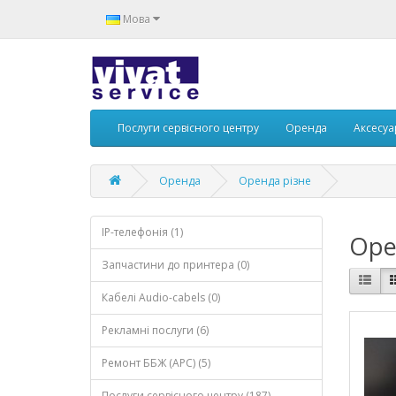
Мова
Послуги сервісного центру
Оренда
Аксесу
Оренда
Оренда різне
IP-телефонія (1)
Оре
Запчастини до принтера (0)
Кабелі Audio-cabels (0)
Рекламні послуги (6)
Ремонт ББЖ (APC) (5)
Послуги сервісного центру (187)