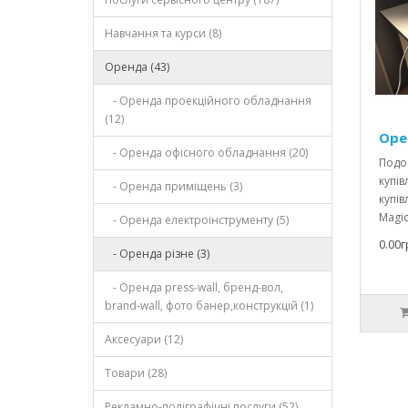
Навчання та курси (8)
Оренда (43)
- Оренда проекційного обладнання
(12)
Оре
- Оренда офісного обладнання (20)
Подо
купів
- Оренда приміщень (3)
купів
Magic 
- Оренда електроінструменту (5)
0.00г
- Оренда різне (3)
- Оренда press-wall, бренд-вол,
brand-wall, фото банер,конструкцій (1)
Аксесуари (12)
Товари (28)
Рекламно-поліграфічні послуги (52)