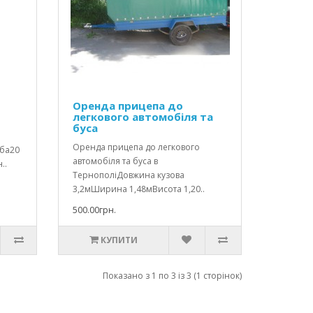
Оренда прицепа до
легкового автомобіля та
буса
Оренда прицепа до легкового
оба20
автомобіля та буса в
..
ТернополіДовжина кузова
3,2мШирина 1,48мВисота 1,20..
500.00грн.
КУПИТИ
Показано з 1 по 3 із 3 (1 сторінок)