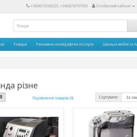
+380673506255, +380676797055
Особистий кабінет
ари
Товари
Рекламно-поліграфічні послуги
Шкільні меблі та 
нда різне
Сортувати:
Порівняння товарів (0)