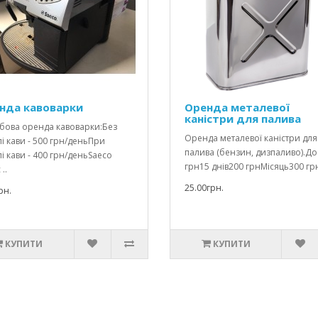
нда кавоварки
Оренда металевої
каністри для палива
бова оренда кавоварки:Без
Оренда металевої каністри для
лі кави - 500 грн/деньПри
палива (бензин, дизпаливо).Д
лі кави - 400 грн/деньSaeco
грн15 днів200 грнМісяць300 грн
..
25.00грн.
рн.
КУПИТИ
КУПИТИ