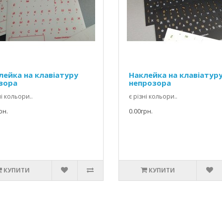
лейка на клавіатуру
Наклейка на клавіатур
зора
непрозора
ні кольори..
є різні кольори..
рн.
0.00грн.
КУПИТИ
КУПИТИ