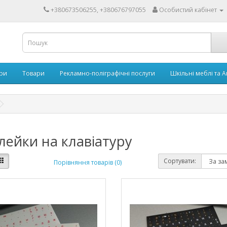
+380673506255, +380676797055
Особистий кабінет
ари
Товари
Рекламно-поліграфічні послуги
Шкільні меблі та 
лейки на клавіатуру
Сортувати:
Порівняння товарів (0)