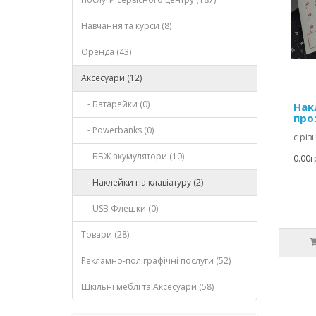
Навчання та курси (8)
Оренда (43)
Аксесуари (12)
- Батарейки (0)
Нак
про
- Powerbanks (0)
є різ
- ББЖ акумулятори (10)
0.00г
- Наклейки на клавіатуру (2)
- USB Флешки (0)
Товари (28)
Рекламно-поліграфічні послуги (52)
Шкільні меблі та Аксесуари (58)