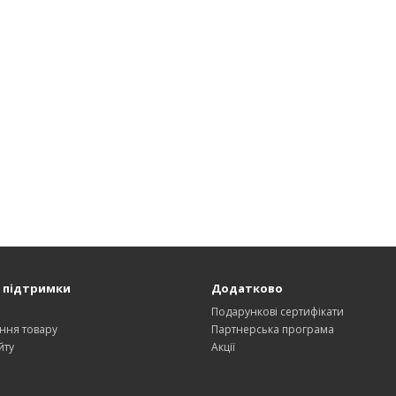
 підтримки
Додатково
и
Подарункові сертифікати
ння товару
Партнерська програма
йту
Акції