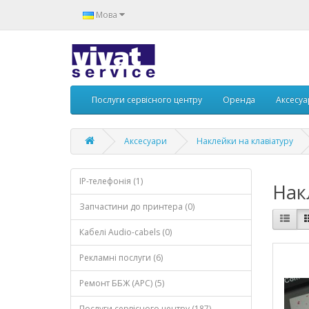
Мова
Послуги сервісного центру
Оренда
Аксесу
Аксесуари
Наклейки на клавіатуру
IP-телефонія (1)
Нак
Запчастини до принтера (0)
Кабелі Audio-cabels (0)
Рекламні послуги (6)
Ремонт ББЖ (APC) (5)
Послуги сервісного центру (187)